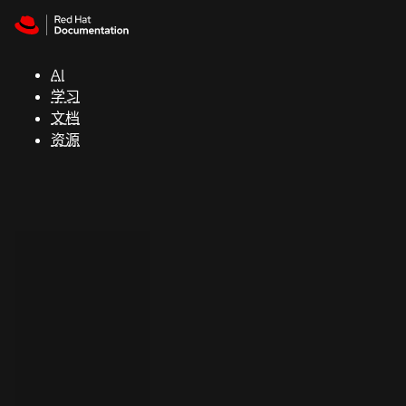
Skip to navigation
Skip to content
支
持
AI
学习
控制台
文档
（Console）
资源
开
发
人
员
开
始
试
用
联