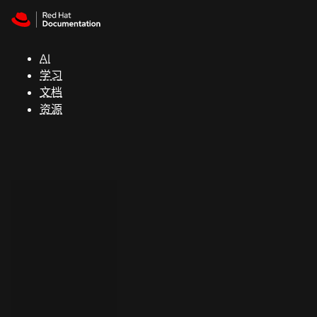
Skip to navigation
Skip to content
支
持
AI
学习
控制台
文档
（Console）
资源
开
发
人
员
开
始
试
用
联