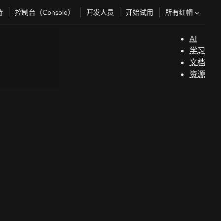
所有红帽
持
控制台（Console）
开发人员
开始试用
AI
支
学习
持
文档
资源
（
开
发
人
员
开
始
试
用