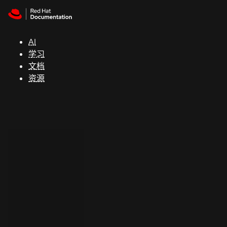
Skip to navigation
Skip to content
支
持
AI
学习
控制台
文档
（Console）
资源
开
发
人
员
开
始
试
用
联