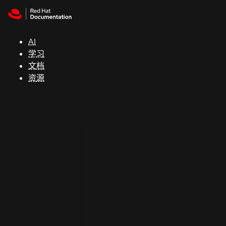
Skip to navigation
Skip to content
支
持
AI
学习
控制台
文档
（Console）
资源
开
发
人
员
开
始
试
用
联