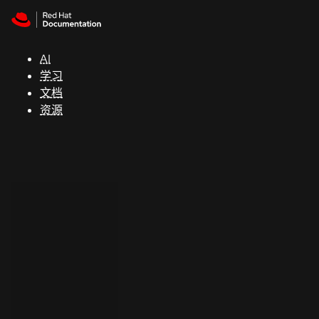
Skip to navigation
Skip to content
支
持
AI
学习
控制台
文档
（Console）
资源
开
发
人
员
开
始
试
用
联