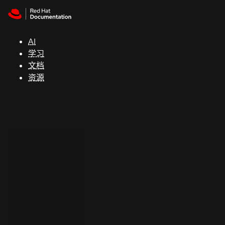
Skip to navigation
Skip to content
支
持
AI
学习
控制台
文档
（Console）
资源
开
发
人
员
开
始
试
用
联