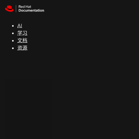
Skip to navigation
Skip to content
支
持
AI
学习
控制台
文档
（Console）
资源
开
发
人
员
开
始
试
用
联