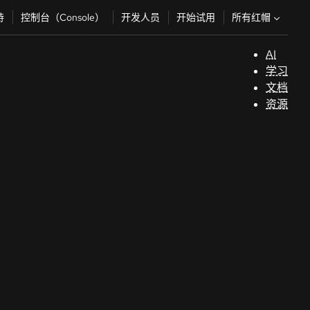
所有红帽
持
控制台（Console）
开发人员
开始试用
AI
支
学习
持
文档
资源
（
开
发
人
员
开
始
试
用