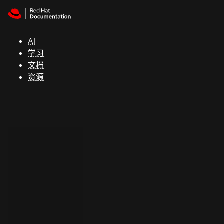
Skip to navigation
Skip to content
支
持
AI
学习
控制台
文档
（Console）
资源
开
发
人
员
开
始
试
用
联