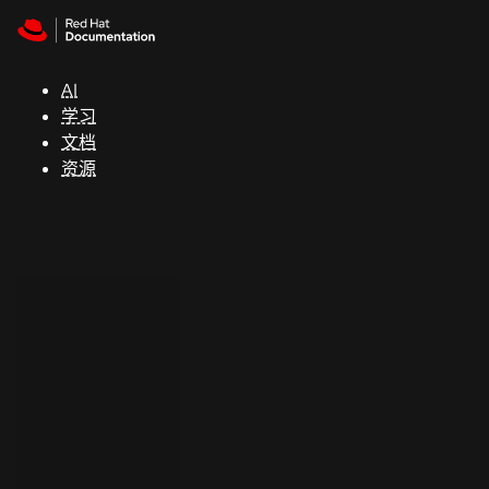
Skip to navigation
Skip to content
支
持
AI
学习
控制台
文档
（Console）
资源
开
发
人
员
开
始
试
用
联