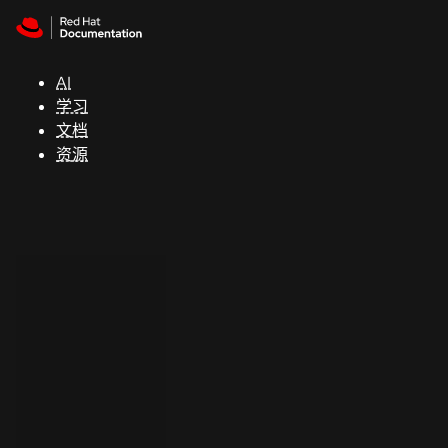
Skip to navigation
Skip to content
支
持
AI
学习
控制台
文档
（Console）
资源
开
发
人
员
开
始
试
用
联