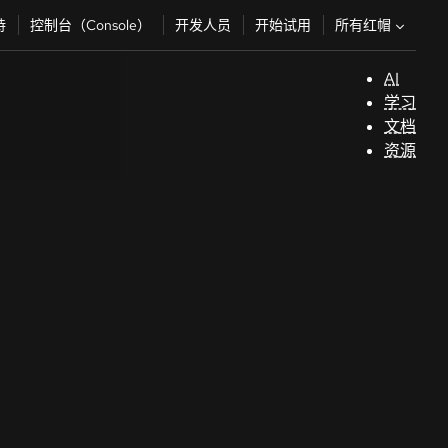
所有红帽
持
控制台（Console）
开发人员
开始试用
AI
支
学习
持
文档
资源
（
开
发
人
员
开
始
试
用