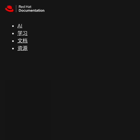
Skip to navigation
Skip to content
支
持
AI
学习
控制台
文档
（Console）
资源
开
发
人
员
开
始
试
用
联