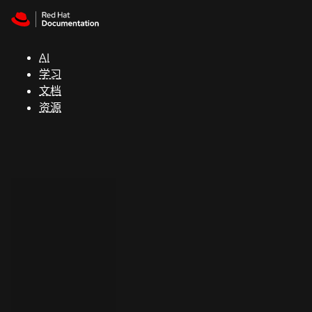
Skip to navigation
Skip to content
支
持
AI
学习
控制台
文档
（Console）
资源
开
发
人
员
开
始
试
用
联