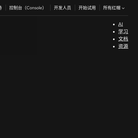
所有红帽
持
控制台（Console）
开发人员
开始试用
AI
支
学习
持
文档
资源
（
开
发
人
员
开
始
试
用