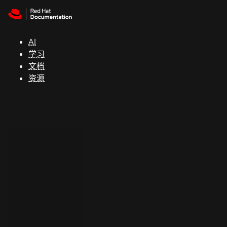
Skip to navigation
Skip to content
支
持
AI
学习
控制台
文档
（Console）
资源
开
发
人
员
开
始
试
用
联