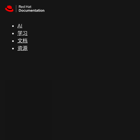
Skip to navigation
Skip to content
支
持
AI
学习
控制台
文档
（Console）
资源
开
发
人
员
开
始
试
用
联