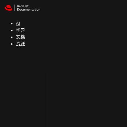
Skip to navigation
Skip to content
支
持
AI
学习
控制台
文档
（Console）
资源
开
发
人
员
开
始
试
用
联