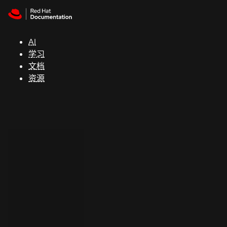
Skip to navigation
Skip to content
支
持
AI
学习
控制台
文档
（Console）
资源
开
发
人
员
开
始
试
用
联