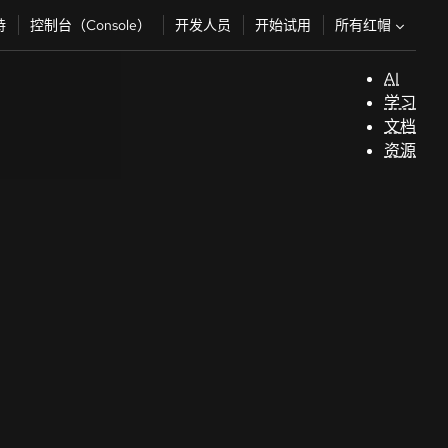
所有红帽
持
控制台（Console）
开发人员
开始试用
AI
支
学习
持
文档
资源
（
开
发
人
员
开
始
试
用