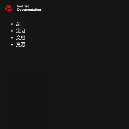
Skip to navigation
Skip to content
支
持
AI
学习
控制台
文档
（Console）
资源
开
发
人
员
开
始
试
用
联