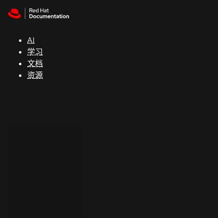
Skip to navigation
Skip to content
支
持
AI
学习
控制台
文档
（Console）
资源
开
发
人
员
开
始
试
用
联