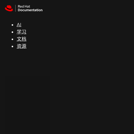
Skip to navigation
Skip to content
支
持
AI
学习
控制台
文档
（Console）
资源
开
发
人
员
开
始
试
用
联