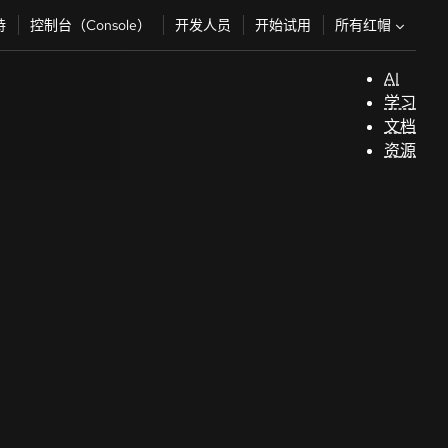
所有红帽
持
控制台（Console）
开发人员
开始试用
AI
支
学习
持
文档
资源
（
开
发
人
员
开
始
试
用