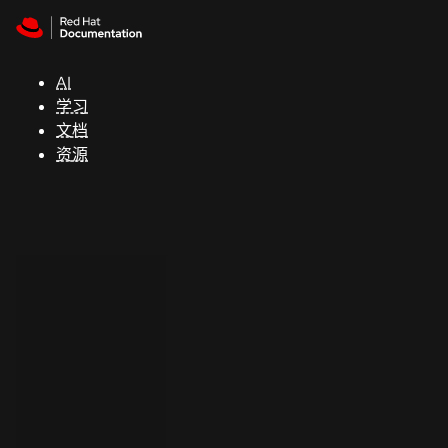
Skip to navigation
Skip to content
支
持
AI
学习
控制台
文档
（Console）
资源
开
发
人
员
开
始
试
用
联