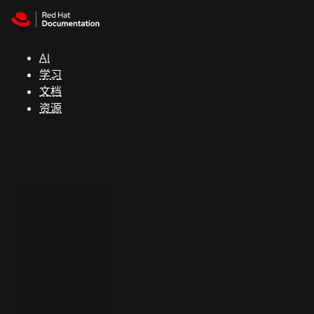
Skip to navigation
Skip to content
支
持
AI
学习
控制台
文档
（Console）
资源
开
发
人
员
开
始
试
用
联