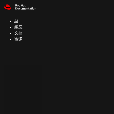
Skip to navigation
Skip to content
支
持
AI
学习
控制台
文档
（Console）
资源
开
发
人
员
开
始
试
用
联