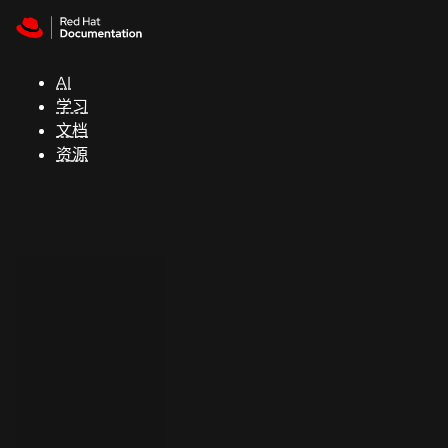
Skip to navigation
Skip to content
支
持
AI
学习
控制台
文档
（Console）
资源
开
发
人
员
开
始
试
用
联