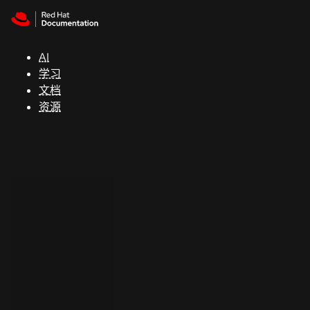
Skip to navigation
Skip to content
支
持
AI
学习
控制台
文档
（Console）
资源
开
发
人
员
开
始
试
用
联