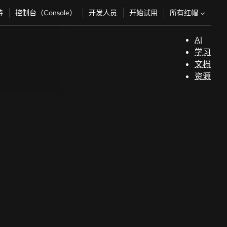
所有红帽
持
控制台（Console）
开发人员
开始试用
AI
支
学习
持
文档
资源
（
开
发
人
员
开
始
试
用