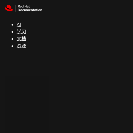
Skip to navigation
Skip to content
支
持
AI
学习
控制台
文档
（Console）
资源
开
发
人
员
开
始
试
用
联