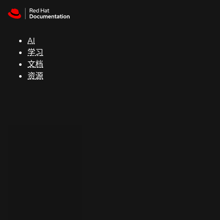
Skip to navigation
Skip to content
支
持
AI
学习
控制台
文档
（Console）
资源
开
发
人
员
开
始
试
用
联