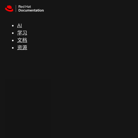
Skip to navigation
Skip to content
支
持
AI
学习
控制台
文档
（Console）
资源
开
发
人
员
开
始
试
用
联