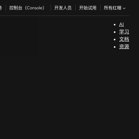
所有红帽
持
控制台（Console）
开发人员
开始试用
AI
支
学习
持
文档
资源
（
开
发
人
员
开
始
试
用