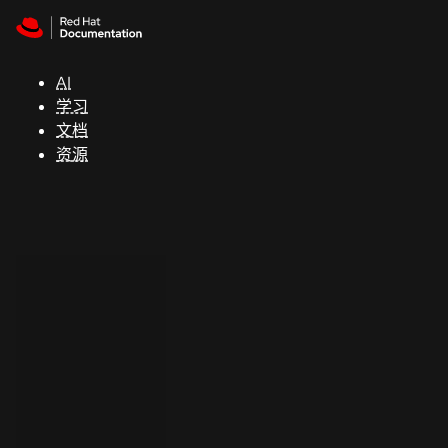
Skip to navigation
Skip to content
支
持
AI
学习
控制台
文档
（Console）
资源
开
发
人
员
开
始
试
用
联