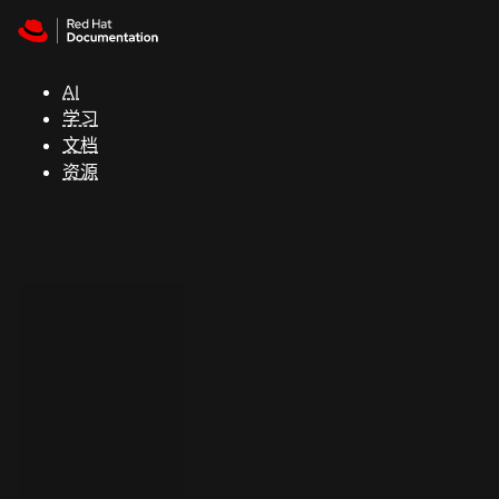
Skip to navigation
Skip to content
支
持
AI
学习
控制台
文档
（Console）
资源
开
发
人
员
开
始
试
用
联