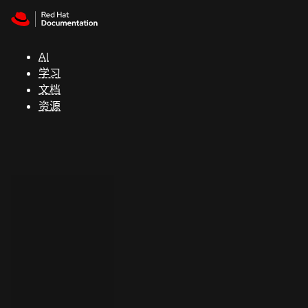
Skip to navigation
Skip to content
支
持
AI
学习
控制台
文档
（Console）
资源
开
发
人
员
开
始
试
用
联