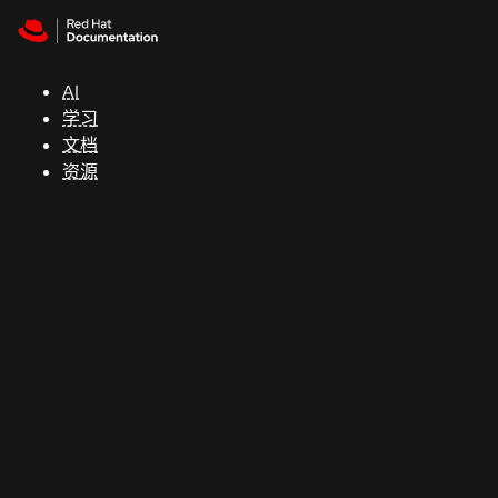
Skip to navigation
Skip to content
支
持
AI
学习
控制台
文档
（Console）
资源
开
发
人
员
开
始
试
用
联