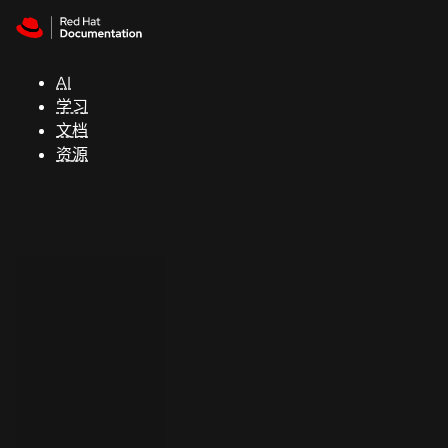
Skip to navigation
Skip to content
支
持
AI
学习
控制台
文档
（Console）
资源
开
发
人
员
开
始
试
用
联