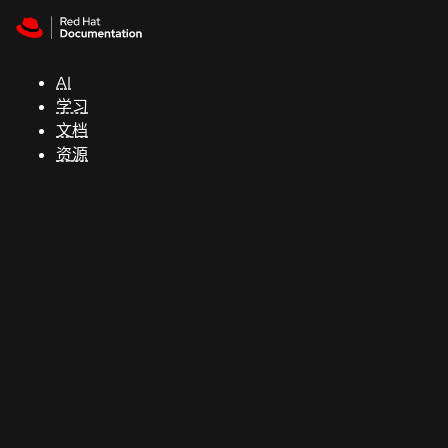
Skip to navigation
Skip to content
支
持
AI
学习
控制台
文档
（Console）
资源
开
发
人
员
开
始
试
用
联