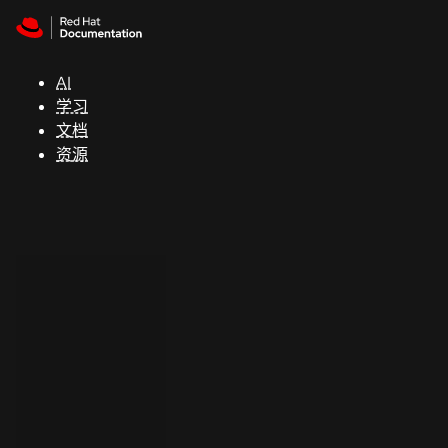
Skip to navigation
Skip to content
支
持
AI
学习
控制台
文档
（Console）
资源
开
发
人
员
开
始
试
用
联