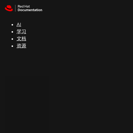
Skip to navigation
Skip to content
支
持
AI
学习
控制台
文档
（Console）
资源
开
发
人
员
开
始
试
用
联