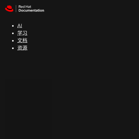
Skip to navigation
Skip to content
支
持
AI
学习
控制台
文档
（Console）
资源
开
发
人
员
开
始
试
用
联