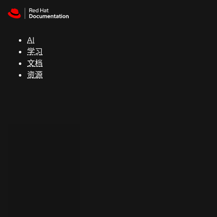
Skip to navigation
Skip to content
支
持
AI
学习
控制台
文档
（Console）
资源
开
发
人
员
开
始
试
用
联