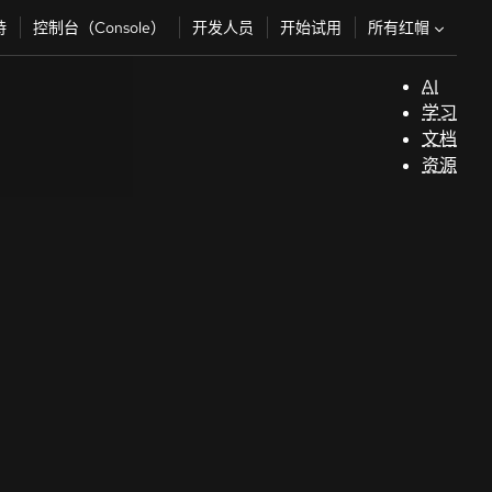
所有红帽
持
控制台（Console）
开发人员
开始试用
AI
支
学习
持
文档
资源
（
开
发
人
员
开
始
试
用