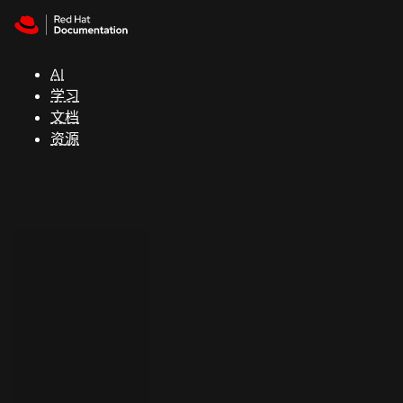
Skip to navigation
Skip to content
支
持
AI
学习
控制台
文档
（Console）
资源
开
发
人
员
开
始
试
用
联