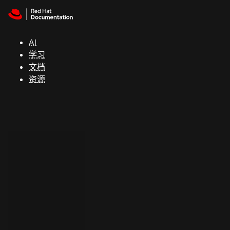
Skip to navigation
Skip to content
支
持
AI
学习
控制台
文档
（Console）
资源
开
发
人
员
开
始
试
用
联