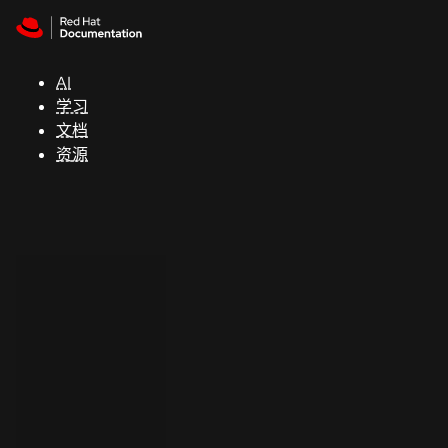
Skip to navigation
Skip to content
支
持
AI
学习
控制台
文档
（Console）
资源
开
发
人
员
开
始
试
用
联