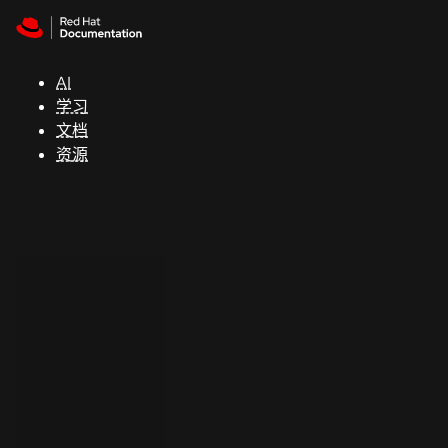
Skip to navigation
Skip to content
支
持
AI
学习
控制台
文档
（Console）
资源
开
发
人
员
开
始
试
用
联